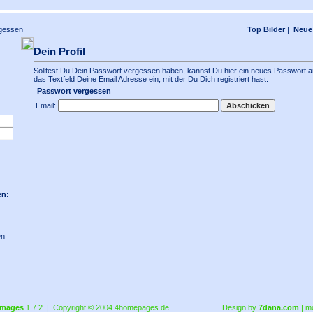
gessen
Top Bilder
|
Neue 
Dein Profil
Solltest Du Dein Passwort vergessen haben, kannst Du hier ein neues Passwort an
das Textfeld Deine Email Adresse ein, mit der Du Dich registriert hast.
Passwort vergessen
Email:
en:
en
images
1.7.2 | Copyright © 2004
4homepages.de
Design by
7dana.com
| m