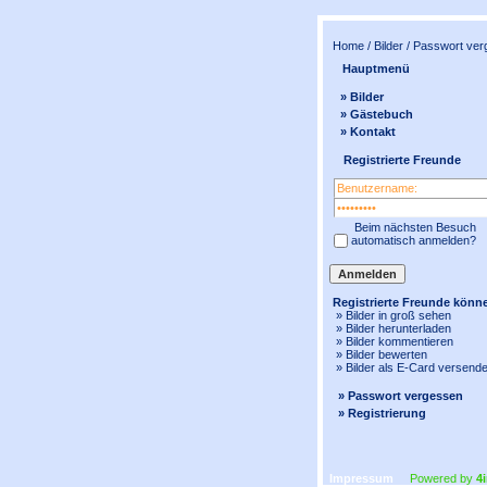
Home
/
Bilder
/ Passwort ver
Hauptmenü
» Bilder
» Gästebuch
» Kontakt
Registrierte Freunde
Beim nächsten Besuch
automatisch anmelden?
Registrierte Freunde könn
» Bilder in
groß
sehen
» Bilder herunterladen
» Bilder kommentieren
» Bilder bewerten
» Bilder als E-Card versend
» Passwort vergessen
» Registrierung
Impressum
Powered by
4