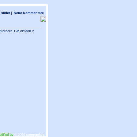
Bilder
|
Neue Kommentare
fordern. Gib einfach in
odified by
© 2006
comego!de