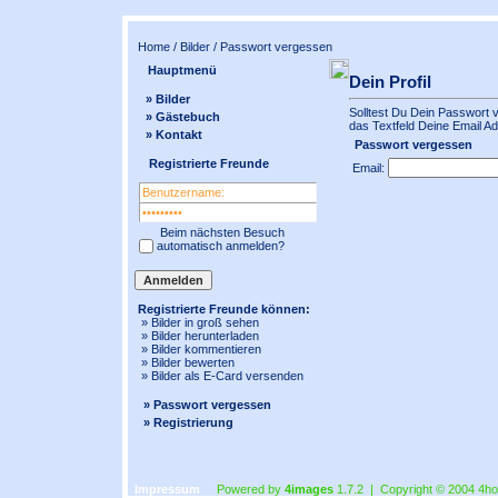
Home
/
Bilder
/ Passwort vergessen
Hauptmenü
Dein Profil
» Bilder
Solltest Du Dein Passwort 
» Gästebuch
das Textfeld Deine Email Adr
» Kontakt
Passwort vergessen
Registrierte Freunde
Email:
Beim nächsten Besuch
automatisch anmelden?
Registrierte Freunde können:
» Bilder in
groß
sehen
» Bilder herunterladen
» Bilder kommentieren
» Bilder bewerten
» Bilder als E-Card versenden
» Passwort vergessen
» Registrierung
Impressum
Powered by
4images
1.7.2 | Copyright © 2004
4ho